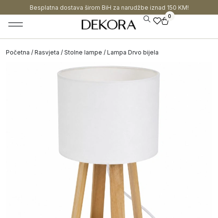
Besplatna dostava širom BiH za narudžbe iznad 150 KM!
0
Početna
/
Rasvjeta
/
Stolne lampe
/ Lampa Drvo bijela