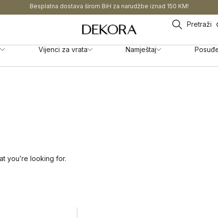
Besplatna dostava širom BiH za narudžbe iznad 150 KM!
Pretraži
Vijenci za vrata
Namještaj
Posuđ
at you’re looking for.