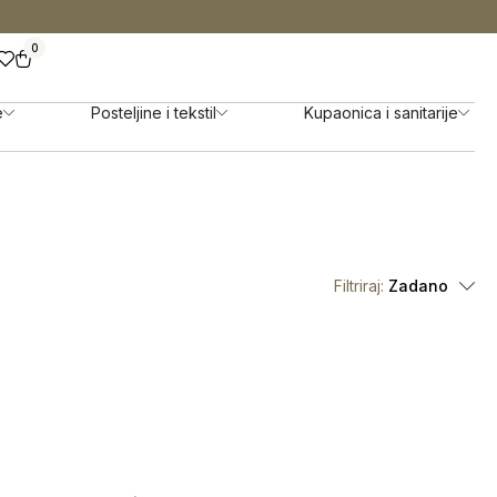
0
e
Posteljine i tekstil
Kupaonica i sanitarije
Filtriraj:
Zadano