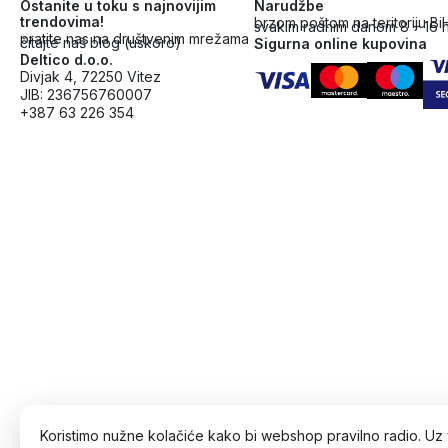
Ostanite u toku s najnovijim
Narudžbe
trendovima!
brzom poštom na teritoriju Bi
svakim radnim danom 8 – 16 
pratite nas na društvenim mrežama
čitajte naš blog (uskoro)
Sigurna online kupovina
Deltico d.o.o.
Divjak 4, 72250 Vitez
JIB: 236756760007
+387 63 226 354
Koristimo nužne kolačiće kako bi webshop pravilno radio. Uz 