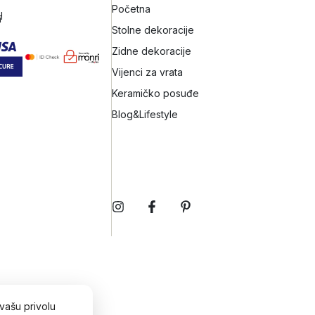
Početna
H
h
Stolne dekoracije
Zidne dekoracije
Vijenci za vrata
Keramičko posuđe
Blog&Lifestyle
vašu privolu