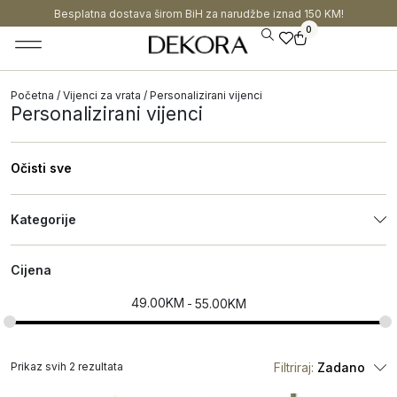
Besplatna dostava širom BiH za narudžbe iznad 150 KM!
0
Početna
/
Vijenci za vrata
/ Personalizirani vijenci
Personalizirani vijenci
Očisti sve
Kategorije
Cijena
49.00
KM
55.00
KM
Prikaz svih 2 rezultata
Filtriraj:
Zadano