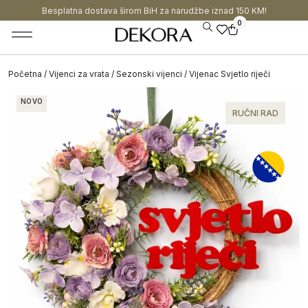
Besplatna dostava širom BiH za narudžbe iznad 150 KM!
0
Početna
/
Vijenci za vrata
/
Sezonski vijenci
/ Vijenac Svjetlo riječi
NOVO
RUČNI RAD