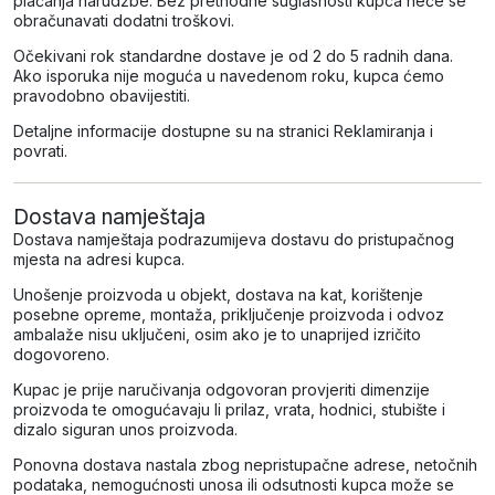
plaćanja narudžbe. Bez prethodne suglasnosti kupca neće se
obračunavati dodatni troškovi.
Očekivani rok standardne dostave je od 2 do 5 radnih dana.
Ako isporuka nije moguća u navedenom roku, kupca ćemo
pravodobno obavijestiti.
Detaljne informacije dostupne su na stranici Reklamiranja i
povrati.
Dostava namještaja
Dostava namještaja podrazumijeva dostavu do pristupačnog
mjesta na adresi kupca.
Unošenje proizvoda u objekt, dostava na kat, korištenje
posebne opreme, montaža, priključenje proizvoda i odvoz
ambalaže nisu uključeni, osim ako je to unaprijed izričito
dogovoreno.
Kupac je prije naručivanja odgovoran provjeriti dimenzije
proizvoda te omogućavaju li prilaz, vrata, hodnici, stubište i
dizalo siguran unos proizvoda.
Ponovna dostava nastala zbog nepristupačne adrese, netočnih
podataka, nemogućnosti unosa ili odsutnosti kupca može se