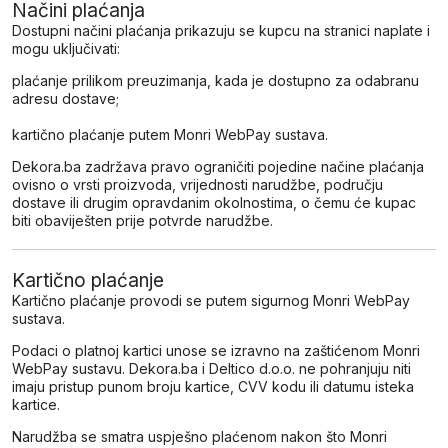
Načini plaćanja
Dostupni načini plaćanja prikazuju se kupcu na stranici naplate i
mogu uključivati:
plaćanje prilikom preuzimanja, kada je dostupno za odabranu
adresu dostave;
kartično plaćanje putem Monri WebPay sustava.
Dekora.ba zadržava pravo ograničiti pojedine načine plaćanja
ovisno o vrsti proizvoda, vrijednosti narudžbe, području
dostave ili drugim opravdanim okolnostima, o čemu će kupac
biti obaviješten prije potvrde narudžbe.
Kartično plaćanje
Kartično plaćanje provodi se putem sigurnog Monri WebPay
sustava.
Podaci o platnoj kartici unose se izravno na zaštićenom Monri
WebPay sustavu. Dekora.ba i Deltico d.o.o. ne pohranjuju niti
imaju pristup punom broju kartice, CVV kodu ili datumu isteka
kartice.
Narudžba se smatra uspješno plaćenom nakon što Monri