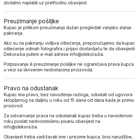
dodatno naplatiti uz prethodnu obavijest.
Preuzimanje pošiljke
Kupac je prilikom preuzimanja dužan pregledati vanjsko stanje
pakiranja.
Ako su na pakiranju vidljiva oštećenja, preporučujemo da kupac
oštećenje odmah fotografira i prijavi dostavljaču te da obavijesti
Dekora.ba putem e-mail adrese info@dekora.ba.
Potpisivanje ili preuzimanje pošiljke ne ograničava prava kupca
u vezi sa skrivenim nedostacima proizvoda.
Pravo na odustanak
Kupac ima pravo, bez navođenja razloga, odustati od ugovora
sklopljenog na daljinu u roku od 15 dana od dana kada je primio
proizvod.
Za ostvarivanje prava na odustanak kupac treba u navedenom
roku poslati nedvosmislenu pisanu obavijest na
info@dekora.ba
.
Obavijest treba sadržavati ime i prezime kupca, broj narudžbe,