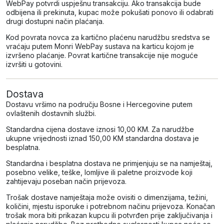
WebPay potvrdi uspješnu transakciju. Ako transakcija bude
odbijena ili prekinuta, kupac može pokušati ponovo ili odabrati
drugi dostupni način plaćanja.
Kod povrata novca za kartično plaćenu narudžbu sredstva se
vraćaju putem Monri WebPay sustava na karticu kojom je
izvršeno plaćanje. Povrat kartične transakcije nije moguće
izvršiti u gotovini.
Dostava
Dostavu vršimo na području Bosne i Hercegovine putem
ovlaštenih dostavnih službi.
Standardna cijena dostave iznosi 10,00 KM. Za narudžbe
ukupne vrijednosti iznad 150,00 KM standardna dostava je
besplatna.
Standardna i besplatna dostava ne primjenjuju se na namještaj,
posebno velike, teške, lomljive ili paletne proizvode koji
zahtijevaju poseban način prijevoza.
Trošak dostave namještaja može ovisiti o dimenzijama, težini,
količini, mjestu isporuke i potrebnom načinu prijevoza. Konačan
trošak mora biti prikazan kupcu ili potvrđen prije zaključivanja i