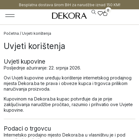
Besplatna dostava širom BiH za narudžbe iznad 150 KM!
0
Početna
/ Uvjeti korištenja
Uvjeti korištenja
Uvjeti kupovine
Posljednje ažuriranje: 22. srpnja 2026.
Ovi Uvjeti kupovine uređuju korištenje internetskog prodajnog
mjesta Dekora.ba te prava i obveze kupca i trgovca prilikom
naručivanja proizvoda.
Kupovinom na Dekora.ba kupac potvrđuje da je prije
zaključivanja narudžbe pročitao, razumio i prihvatio ove Uvjete
kupovine.
Podaci o trgovcu
Internetsko prodajno mjesto Dekora.ba u vlasništvu je i pod