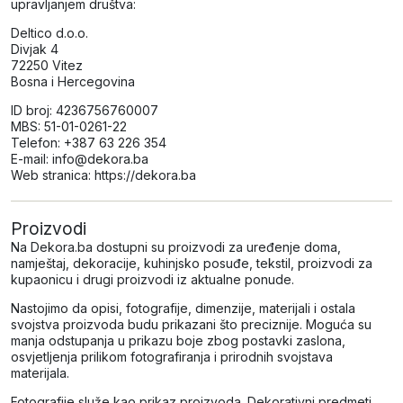
upravljanjem društva:
Deltico d.o.o.
Divjak 4
72250 Vitez
Bosna i Hercegovina
ID broj: 4236756760007
MBS: 51-01-0261-22
Telefon: +387 63 226 354
E-mail: info@dekora.ba
Web stranica: https://dekora.ba
Proizvodi
Na Dekora.ba dostupni su proizvodi za uređenje doma,
namještaj, dekoracije, kuhinjsko posuđe, tekstil, proizvodi za
kupaonicu i drugi proizvodi iz aktualne ponude.
Nastojimo da opisi, fotografije, dimenzije, materijali i ostala
svojstva proizvoda budu prikazani što preciznije. Moguća su
manja odstupanja u prikazu boje zbog postavki zaslona,
osvjetljenja prilikom fotografiranja i prirodnih svojstava
materijala.
Fotografije služe kao prikaz proizvoda. Dekorativni predmeti