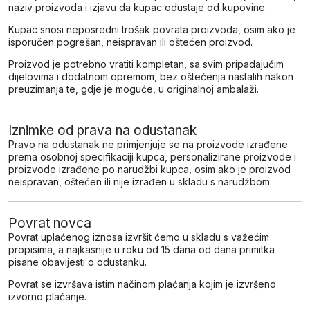
naziv proizvoda i izjavu da kupac odustaje od kupovine.
Kupac snosi neposredni trošak povrata proizvoda, osim ako je
isporučen pogrešan, neispravan ili oštećen proizvod.
Proizvod je potrebno vratiti kompletan, sa svim pripadajućim
dijelovima i dodatnom opremom, bez oštećenja nastalih nakon
preuzimanja te, gdje je moguće, u originalnoj ambalaži.
Iznimke od prava na odustanak
Pravo na odustanak ne primjenjuje se na proizvode izrađene
prema osobnoj specifikaciji kupca, personalizirane proizvode i
proizvode izrađene po narudžbi kupca, osim ako je proizvod
neispravan, oštećen ili nije izrađen u skladu s narudžbom.
Povrat novca
Povrat uplaćenog iznosa izvršit ćemo u skladu s važećim
propisima, a najkasnije u roku od 15 dana od dana primitka
pisane obavijesti o odustanku.
Povrat se izvršava istim načinom plaćanja kojim je izvršeno
izvorno plaćanje.