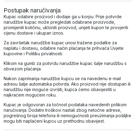
Postupak naručivanja
Kupac odabire proizvod i dodaje ga u korpu. Prije potvrde
narudžbe kupac može pregledati odabrane proizvode,
promijeniti količinu, ukloniti proizvod, unijeti kupon te provjeriti
cijenu dostave i ukupan iznos.
Za završetak narudžbe kupac unosi tražene podatke za
naplatu i dostavu, odabire način plaćanja te prihvaća Uvjete
kupovine i Politiku privatnosti.
Klikom na gumb za potvrdu narudžbe kupac šalje narudžbu s
obvezom plaćanja.
Nakon zaprimanja narudžbe kupcu se na navedenu e-mail
adresu šalje automatska potvrda. Ako proizvod nije dostupan ili
narudžbu nije moguće izvršiti, kupca ćemo obavijestiti u
najkraćem mogućem roku.
Kupac je odgovoran za točnost podataka navedenih prilikom
naručivanja. Dodatni troškovi nastali zbog netočne adrese,
pogrešnog broja telefona ili nemogućnosti preuzimanja pošiljke
mogu biti naplaćeni kupcu uz prethodnu obavijest.