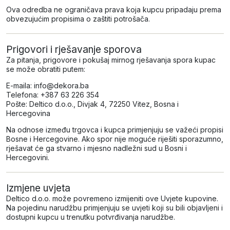
Ova odredba ne ograničava prava koja kupcu pripadaju prema
obvezujućim propisima o zaštiti potrošača.
Prigovori i rješavanje sporova
Za pitanja, prigovore i pokušaj mirnog rješavanja spora kupac
se može obratiti putem:
E-maila:
info@dekora.ba
Telefona: +387 63 226 354
Pošte: Deltico d.o.o., Divjak 4, 72250 Vitez, Bosna i
Hercegovina
Na odnose između trgovca i kupca primjenjuju se važeći propisi
Bosne i Hercegovine. Ako spor nije moguće riješiti sporazumno,
rješavat će ga stvarno i mjesno nadležni sud u Bosni i
Hercegovini.
Izmjene uvjeta
Deltico d.o.o. može povremeno izmijeniti ove Uvjete kupovine.
Na pojedinu narudžbu primjenjuju se uvjeti koji su bili objavljeni i
dostupni kupcu u trenutku potvrđivanja narudžbe.