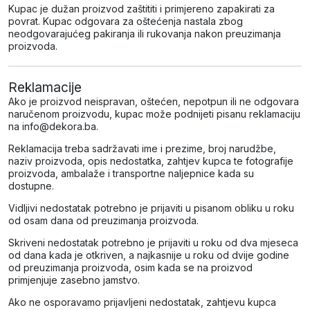
Kupac je dužan proizvod zaštititi i primjereno zapakirati za
povrat. Kupac odgovara za oštećenja nastala zbog
neodgovarajućeg pakiranja ili rukovanja nakon preuzimanja
proizvoda.
Reklamacije
Ako je proizvod neispravan, oštećen, nepotpun ili ne odgovara
naručenom proizvodu, kupac može podnijeti pisanu reklamaciju
na
info@dekora.ba
.
Reklamacija treba sadržavati ime i prezime, broj narudžbe,
naziv proizvoda, opis nedostatka, zahtjev kupca te fotografije
proizvoda, ambalaže i transportne naljepnice kada su
dostupne.
Vidljivi nedostatak potrebno je prijaviti u pisanom obliku u roku
od osam dana od preuzimanja proizvoda.
Skriveni nedostatak potrebno je prijaviti u roku od dva mjeseca
od dana kada je otkriven, a najkasnije u roku od dvije godine
od preuzimanja proizvoda, osim kada se na proizvod
primjenjuje zasebno jamstvo.
Ako ne osporavamo prijavljeni nedostatak, zahtjevu kupca