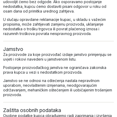
udovoljit ćemo bez odgode. Ako osporavamo postojanje
nedostatka, kupcu ćemo dostaviti pisani odgovor u roku od
osam dana od primitka urednog zahtjeva.
U slučaju opravdane reklamacije kupac, u skladu s važećim
propisima, može zahtijevati zamjenu proizvoda, uklanjanje
nedostatka o trošku trgovca ili povrat plaćenog iznosa i
razumnih troškova povrata neispravnog proizvoda.
Jamstvo
Za proizvode za koje proizvođač izdaje jamstvo primjenjuju se
uvjeti i rokovi navedeni u jamstvenom listu.
Postojanje proizvođačkog jamstva ne ograničava zakonska
prava kupca u vezi s nedostatkom proizvoda.
Jamstvo se ne odnosi na oštećenja nastala nepravilnom
uporabom, neovlaštenim izmjenama, neodgovarajućim
održavanjem, mehaničkim oštećenjem ili uobičajenim trošenjem
proizvoda.
Zaštita osobnih podataka
Osobne podatke kupca obrađujemo radi zaprimanja i izvršenja