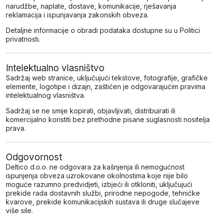
narudžbe, naplate, dostave, komunikacije, rješavanja
reklamacija i ispunjavanja zakonskih obveza.
Detaljne informacije o obradi podataka dostupne su u Politici
privatnosti.
Intelektualno vlasništvo
Sadržaj web stranice, uključujući tekstove, fotografije, grafičke
elemente, logotipe i dizajn, zaštićen je odgovarajućim pravima
intelektualnog vlasništva.
Sadržaj se ne smije kopirati, objavljivati, distribuirati ili
komercijalno koristiti bez prethodne pisane suglasnosti nositelja
prava.
Odgovornost
Deltico d.o.o. ne odgovara za kašnjenja ili nemogućnost
ispunjenja obveza uzrokovane okolnostima koje nije bilo
moguće razumno predvidjeti, izbjeći ili otkloniti, uključujući
prekide rada dostavnih službi, prirodne nepogode, tehničke
kvarove, prekide komunikacijskih sustava ili druge slučajeve
više sile.