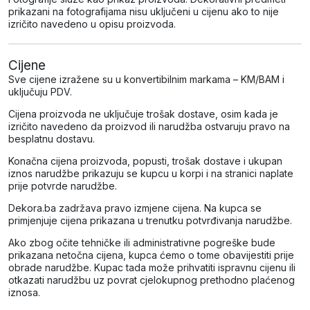
prikazani na fotografijama nisu uključeni u cijenu ako to nije
izričito navedeno u opisu proizvoda.
Cijene
Sve cijene izražene su u konvertibilnim markama – KM/BAM i
uključuju PDV.
Cijena proizvoda ne uključuje trošak dostave, osim kada je
izričito navedeno da proizvod ili narudžba ostvaruju pravo na
besplatnu dostavu.
Konačna cijena proizvoda, popusti, trošak dostave i ukupan
iznos narudžbe prikazuju se kupcu u korpi i na stranici naplate
prije potvrde narudžbe.
Dekora.ba zadržava pravo izmjene cijena. Na kupca se
primjenjuje cijena prikazana u trenutku potvrđivanja narudžbe.
Ako zbog očite tehničke ili administrativne pogreške bude
prikazana netočna cijena, kupca ćemo o tome obavijestiti prije
obrade narudžbe. Kupac tada može prihvatiti ispravnu cijenu ili
otkazati narudžbu uz povrat cjelokupnog prethodno plaćenog
iznosa.