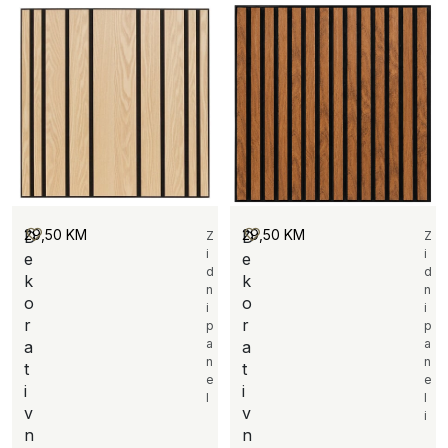
29,50
KM
29,50
KM
D
D
Z
Z
i
i
e
e
d
d
k
k
n
n
o
o
i
i
r
r
p
p
a
a
a
a
n
n
t
t
e
e
i
i
l
l
v
v
i
n
n