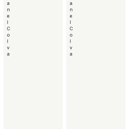
a
a
n
n
e
e
l
l
C
C
o
o
l
l
v
v
a
a