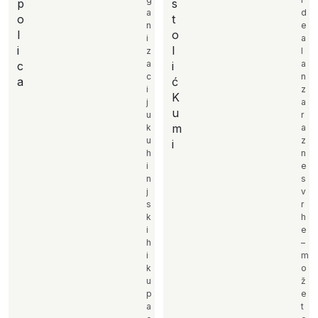
p
s
a
d
o
t
n
e
l
o
i
a
i
l
z
l
a
a
c
i
c
n
a
ć
i
z
K
j
a
u
u
r
m
k
a
u
z
i
h
n
i
e
n
s
j
v
s
r
k
h
i
e
h
–
i
m
k
o
u
ž
p
e
a
t