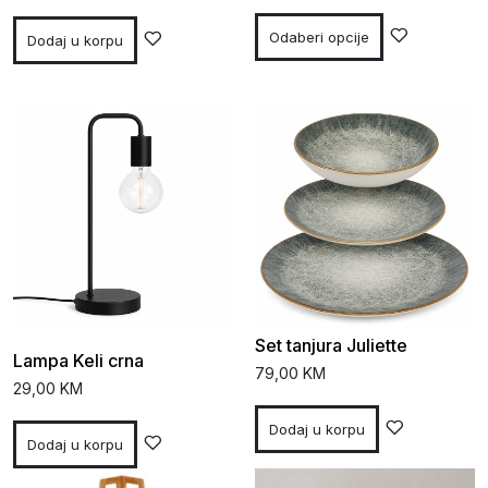
Odaberi opcije
Dodaj u korpu
Set tanjura Juliette
Lampa Keli crna
79,00
KM
29,00
KM
Dodaj u korpu
Dodaj u korpu