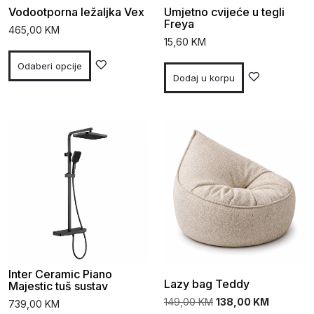
Vodootporna ležaljka Vex
Umjetno cvijeće u tegli
Freya
465,00
KM
15,60
KM
Odaberi opcije
Dodaj u korpu
Inter Ceramic Piano
Lazy bag Teddy
Majestic tuš sustav
149,00
KM
138,00
KM
739,00
KM