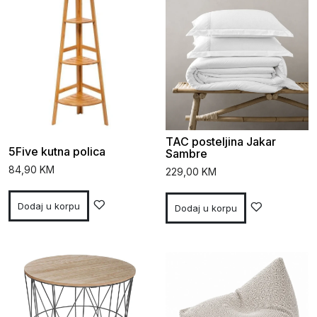
TAC posteljina Jakar
5Five kutna polica
Sambre
84,90
KM
229,00
KM
Dodaj u korpu
Dodaj u korpu