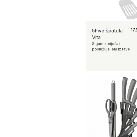
17
5Five špatula
Vita
Sigurno miješa i
poslužuje jela iz tave