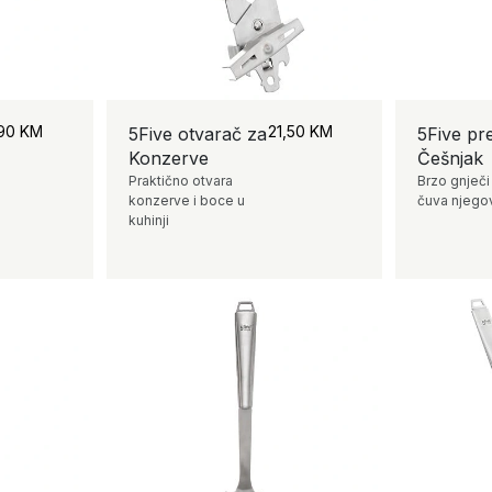
,90
KM
21,50
KM
5Five otvarač za
5Five pr
Konzerve
Češnjak
Praktično otvara
Brzo gnječi
konzerve i boce u
čuva njego
kuhinji