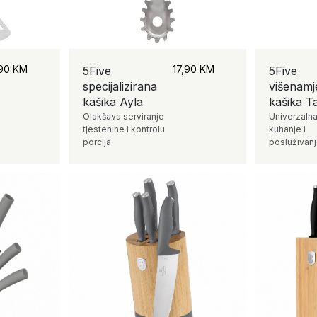
,90
KM
17,90
KM
5Five
5Five
specijalizirana
višenam
kašika Ayla
kašika T
Olakšava serviranje
Univerzalna
tjestenine i kontrolu
kuhanje i
porcija
posluživan