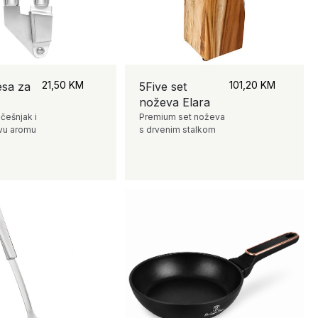
21,50
KM
101,20
KM
esa za
5Five set
noževa Elara
 češnjak i
Premium set noževa
vu aromu
s drvenim stalkom