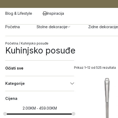
Blog & Lifestyle
Inspiracija
Početna
Stolne dekoracije
Zidne dekoracije
Početna
/ Kuhinjsko posuđe
Kuhinjsko posuđe
Prikaz 1–12 od 525 rezultata
Očisti sve
Kategorije
Cijena
2.00
KM
459.00
KM