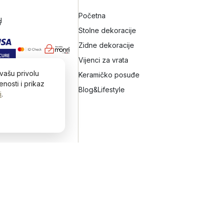
Početna
H
h
Stolne dekoracije
Zidne dekoracije
Vijenci za vrata
vašu privolu
Keramičko posuđe
nosti i prikaz
Blog&Lifestyle
i
.