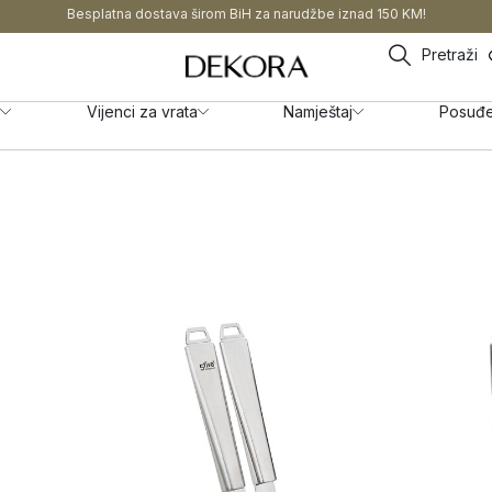
Besplatna dostava širom BiH za narudžbe iznad 150 KM!
Pretraži
Vijenci za vrata
Namještaj
Posuđ