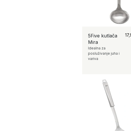
17
5Five kutlača
Mira
Idealna za
posluživanje juha i
variva