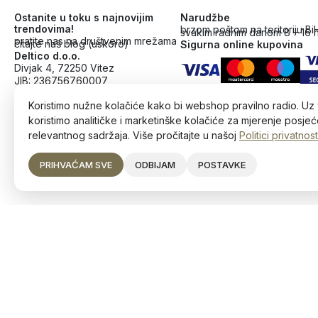
Ostanite u toku s najnovijim
Narudžbe
trendovima!
brzom poštom na teritoriju Bi
svakim radnim danom 8 – 16 
pratite nas na društvenim mrežama
čitajte naš blog (uskoro)
Sigurna online kupovina
Deltico d.o.o.
Divjak 4, 72250 Vitez
JIB: 236756760007
+387 63 226 354
Koristimo nužne kolačiće kako bi webshop pravilno radio. Uz 
koristimo analitičke i marketinške kolačiće za mjerenje posjeće
relevantnog sadržaja. Više pročitajte u našoj
Politici privatnost
PRIHVAĆAM SVE
ODBIJAM
POSTAVKE