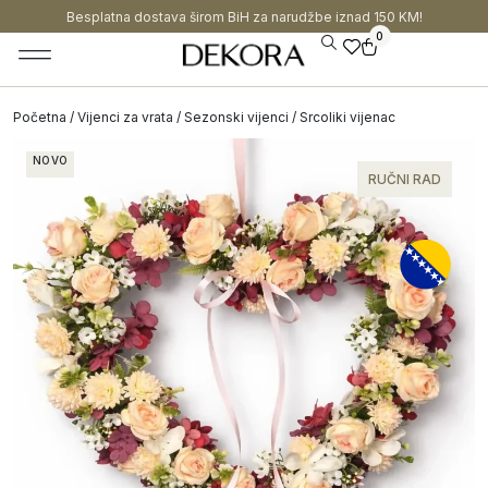
Besplatna dostava širom BiH za narudžbe iznad 150 KM!
0
Početna
/
Vijenci za vrata
/
Sezonski vijenci
/ Srcoliki vijenac
NOVO
RUČNI RAD