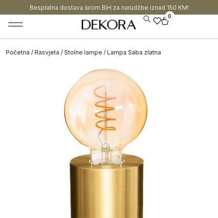
Besplatna dostava širom BiH za narudžbe iznad 150 KM!
0
Početna
/
Rasvjeta
/
Stolne lampe
/ Lampa Saba zlatna