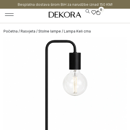
Besplatna dostava širom BiH za narudžbe iznad 150 KM!
0
Početna
/
Rasvjeta
/
Stolne lampe
/ Lampa Keli crna