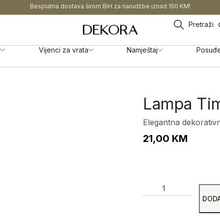
Besplatna dostava širom BiH za narudžbe iznad 150 KM!
Pretraži
Vijenci za vrata
Namještaj
Posuđ
Lampa Tim
Elegantna dekorativ
21,00
KM
DODA