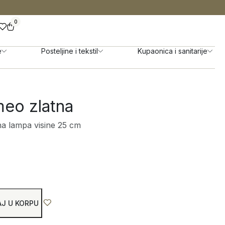
0
e
Posteljine i tekstil
Kupaonica i sanitarije
eo zlatna
na lampa visine 25 cm
J U KORPU