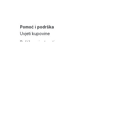
Pomoć i podrška
Uvjeti kupovine
Politika privatnosti
Načini plaćanja i sigurnost
Reklamiranja i povrati