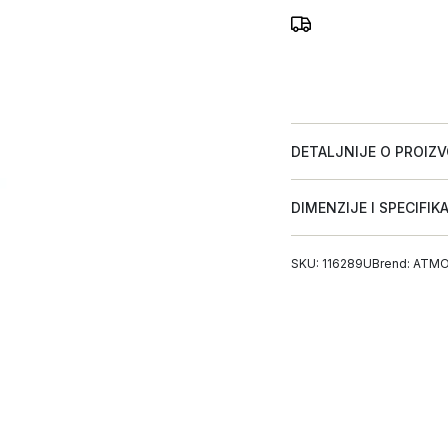
DETALJNIJE O PROIZ
DIMENZIJE I SPECIFIK
SKU: 116289U
Brend:
ATMO