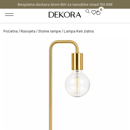
Besplatna dostava širom BiH za narudžbe iznad 150 KM!
0
Početna
/
Rasvjeta
/
Stolne lampe
/ Lampa Keli zlatna