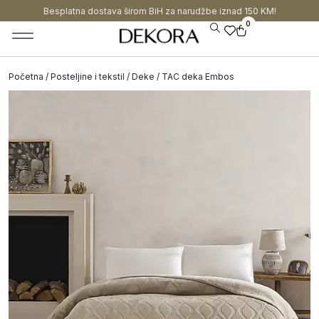
Besplatna dostava širom BiH za narudžbe iznad 150 KM!
0
Početna
/
Posteljine i tekstil
/
Deke
/ TAC deka Embos