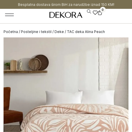
Besplatna dostava širom BiH za narudžbe iznad 150 KM!
0
Početna
/
Posteljine i tekstil
/
Deke
/ TAC deka Alina Peach