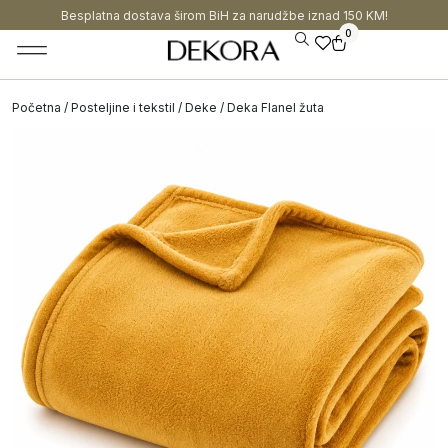
Besplatna dostava širom BiH za narudžbe iznad 150 KM!
0
Početna
/
Posteljine i tekstil
/
Deke
/ Deka Flanel žuta