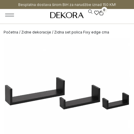
Besplatna dostava širom BiH za narudžbe iznad 150 KM!
0
Početna
/
Zidne dekoracije
/ Zidna set polica Fixy edge crna