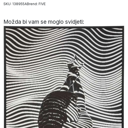
SKU: 138955A
Brend:
FIVE
Možda bi vam se moglo svidjeti: