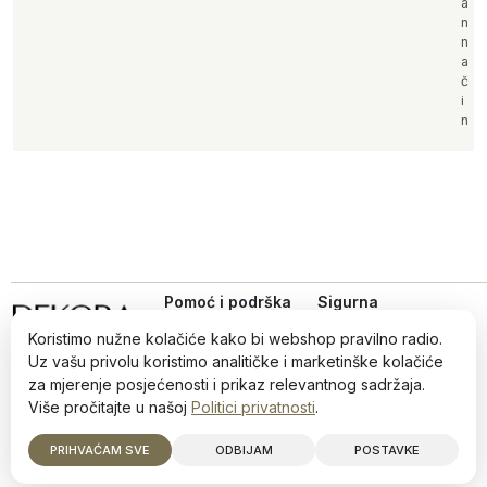
a
n
n
a
č
i
n
Pomoć i podrška
Sigurna
online
Uvjeti kupovine
kupovina
Koristimo nužne kolačiće kako bi webshop pravilno radio.
Iz ljubavi prema dizajnu,
Politika privatnosti
Uz vašu privolu koristimo analitičke i marketinške kolačiće
od 2022.
Načini plaćanja i
za mjerenje posjećenosti i prikaz relevantnog sadržaja.
sigurnost
Više pročitajte u našoj
Politici privatnosti
.
Reklamiranja i povrati
©2026 Dekora · Sva prava zadržana · info@dekora.ba
PRIHVAĆAM SVE
ODBIJAM
POSTAVKE