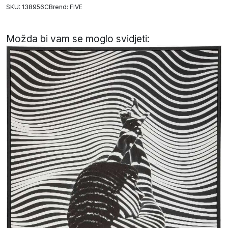
SKU: 138956C
Brend:
FIVE
Možda bi vam se moglo svidjeti: