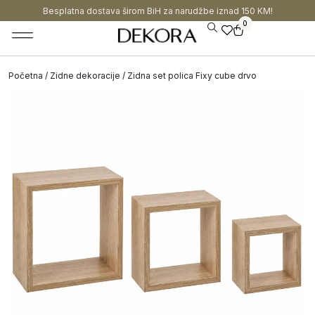
Besplatna dostava širom BiH za narudžbe iznad 150 KM!
0
Početna
/
Zidne dekoracije
/ Zidna set polica Fixy cube drvo