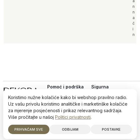
a
n
n
a
č
i
n
Pomoć i podrška
Sigurna
online
Uvjeti kupovine
kupovina
Koristimo nužne kolačiće kako bi webshop pravilno radio.
Iz ljubavi prema dizajnu,
Politika privatnosti
Uz vašu privolu koristimo analitičke i marketinške kolačiće
od 2022.
Načini plaćanja i
za mjerenje posjećenosti i prikaz relevantnog sadržaja.
sigurnost
Više pročitajte u našoj
Politici privatnosti
.
Reklamiranja i povrati
©2026 Dekora · Sva prava zadržana · info@dekora.ba
PRIHVAĆAM SVE
ODBIJAM
POSTAVKE