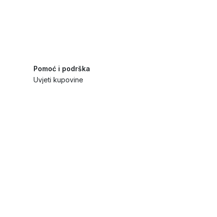
Pomoć i podrška
Uvjeti kupovine
Politika privatnosti
Načini plaćanja i sigurnost
Reklamiranja i povrati