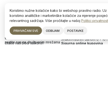
Koristimo nužne kolačiće kako bi webshop pravilno radio. Uz 
koristimo analitičke i marketinške kolačiće za mjerenje posjeće
relevantnog sadržaja. Više pročitajte u našoj
Politici privatnost
PRIHVAĆAM SVE
ODBIJAM
POSTAVKE
Ostanite u toku s najnovijim
Narudžbe
trendovima!
brzom poštom na teritoriju Bi
svakim radnim danom 8 – 16 
pratite nas na društvenim mrežama
čitajte naš blog (uskoro)
Sigurna online kupovina
Deltico d.o.o.
Divjak 4, 72250 Vitez
JIB: 236756760007
+387 63 226 354