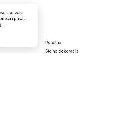
vašu privolu
nosti i prikaz
i
.
Početna
H
h
Stolne dekoracije
Zidne dekoracije
Vijenci za vrata
Keramičko posuđe
Blog&Lifestyle