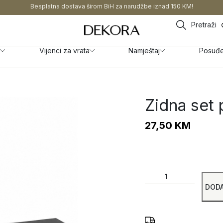
Besplatna dostava širom BiH za narudžbe iznad 150 KM!
Pretraži
Vijenci za vrata
Namještaj
Posuđ
Zidna set 
27,50
KM
DODA