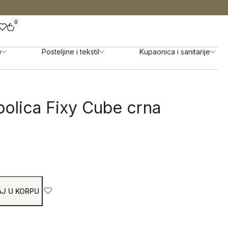
0
e
Posteljine i tekstil
Kupaonica i sanitarije
polica Fixy Cube crna
J U KORPU