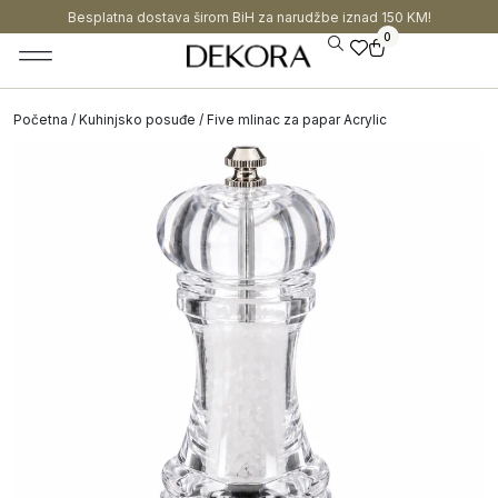
Besplatna dostava širom BiH za narudžbe iznad 150 KM!
0
Početna
/
Kuhinjsko posuđe
/ Five mlinac za papar Acrylic