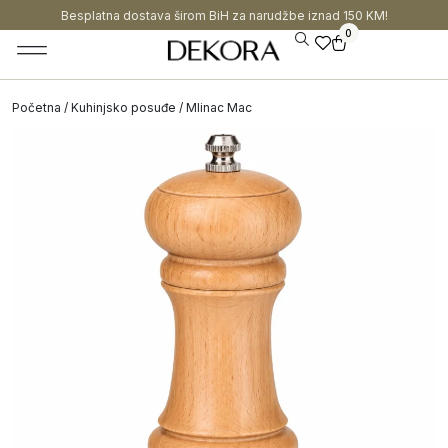
Besplatna dostava širom BiH za narudžbe iznad 150 KM!
0
Početna
/
Kuhinjsko posuđe
/ Mlinac Mac