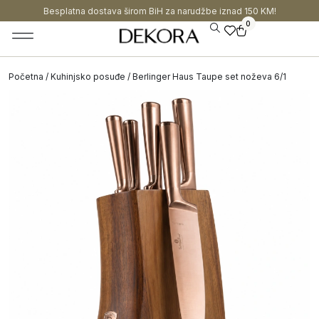
Besplatna dostava širom BiH za narudžbe iznad 150 KM!
0
Početna
/
Kuhinjsko posuđe
/ Berlinger Haus Taupe set noževa 6/1