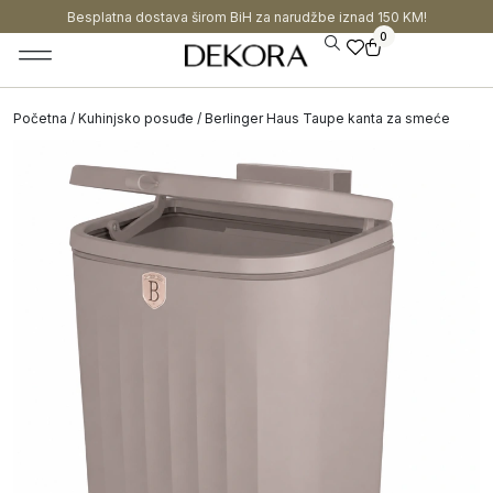
Besplatna dostava širom BiH za narudžbe iznad 150 KM!
0
Početna
/
Kuhinjsko posuđe
/ Berlinger Haus Taupe kanta za smeće