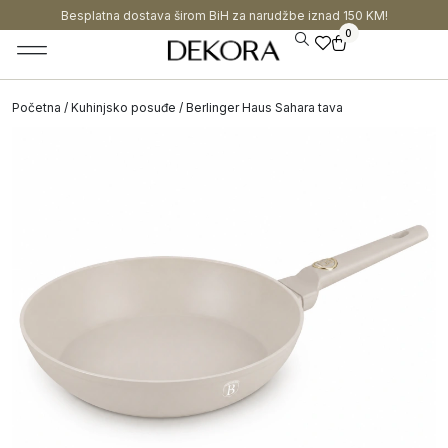
Besplatna dostava širom BiH za narudžbe iznad 150 KM!
0
Početna
/
Kuhinjsko posuđe
/ Berlinger Haus Sahara tava