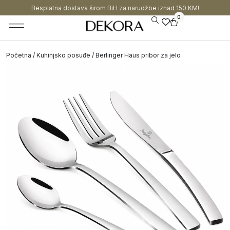
Besplatna dostava širom BiH za narudžbe iznad 150 KM!
0
Početna
/
Kuhinjsko posuđe
/ Berlinger Haus pribor za jelo