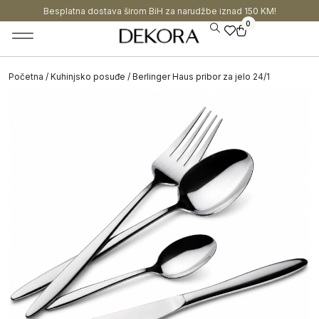
Besplatna dostava širom BiH za narudžbe iznad 150 KM!
0
Početna
/
Kuhinjsko posuđe
/ Berlinger Haus pribor za jelo 24/1