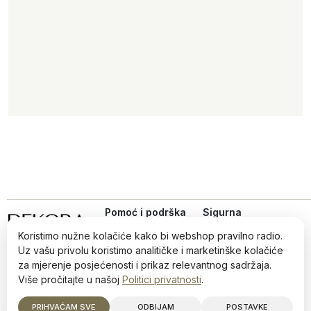
Pomoć i podrška
Sigurna
online
Uvjeti kupovine
kupovina
Koristimo nužne kolačiće kako bi webshop pravilno radio.
Iz ljubavi prema dizajnu,
Politika privatnosti
Uz vašu privolu koristimo analitičke i marketinške kolačiće
od 2022.
Načini plaćanja i
za mjerenje posjećenosti i prikaz relevantnog sadržaja.
sigurnost
Više pročitajte u našoj
Politici privatnosti
.
Reklamiranja i povrati
©2026 Dekora · Sva prava zadržana · info@dekora.ba
PRIHVAĆAM SVE
ODBIJAM
POSTAVKE