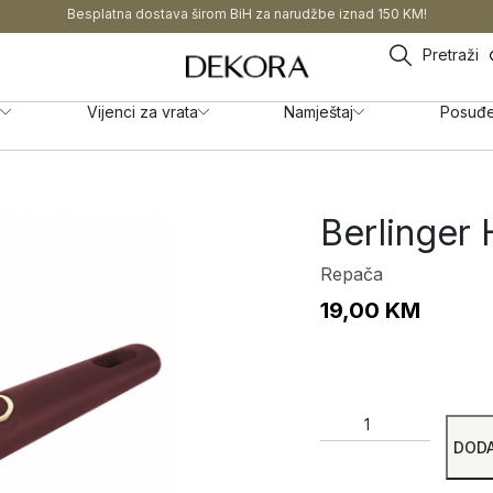
Besplatna dostava širom BiH za narudžbe iznad 150 KM!
Pretraži
Vijenci za vrata
Namještaj
Posuđ
Berlinger
Repača
19,00
KM
DODA