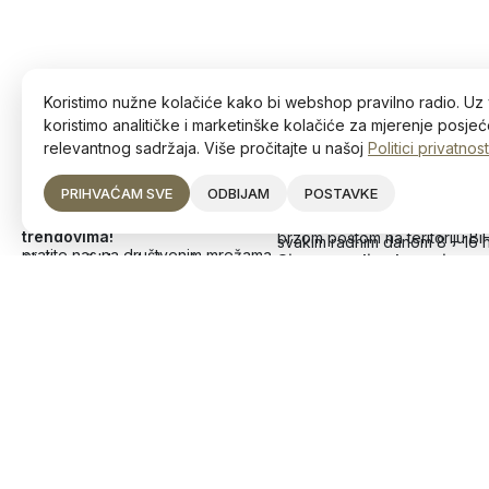
Koristimo nužne kolačiće kako bi webshop pravilno radio. Uz 
koristimo analitičke i marketinške kolačiće za mjerenje posjeće
relevantnog sadržaja. Više pročitajte u našoj
Politici privatnost
PRIHVAĆAM SVE
ODBIJAM
POSTAVKE
Ostanite u toku s najnovijim
Narudžbe
trendovima!
brzom poštom na teritoriju Bi
svakim radnim danom 8 – 16 
pratite nas na društvenim mrežama
čitajte naš blog (uskoro)
Sigurna online kupovina
Deltico d.o.o.
Divjak 4, 72250 Vitez
JIB: 236756760007
+387 63 226 354