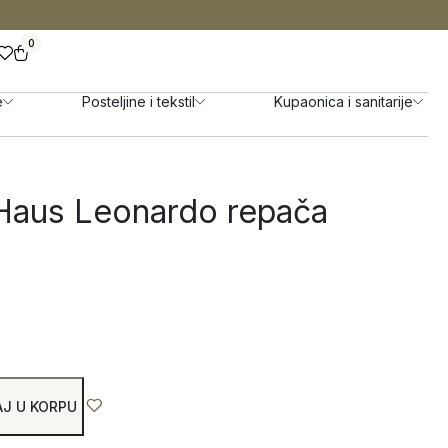
0
e
Posteljine i tekstil
Kupaonica i sanitarije
 Haus Leonardo repača
J U KORPU