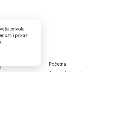
vašu privolu
nosti i prikaz
i
.
Početna
H
h
Stolne dekoracije
Zidne dekoracije
Vijenci za vrata
Keramičko posuđe
Blog&Lifestyle