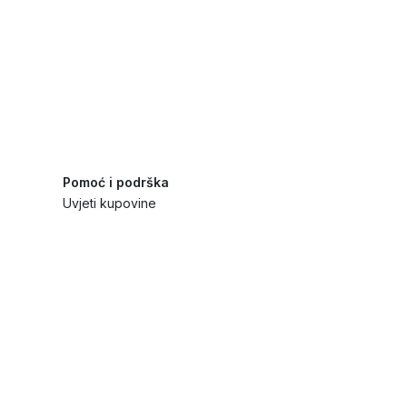
Pomoć i podrška
Uvjeti kupovine
Politika privatnosti
Načini plaćanja i sigurnost
Reklamiranja i povrati