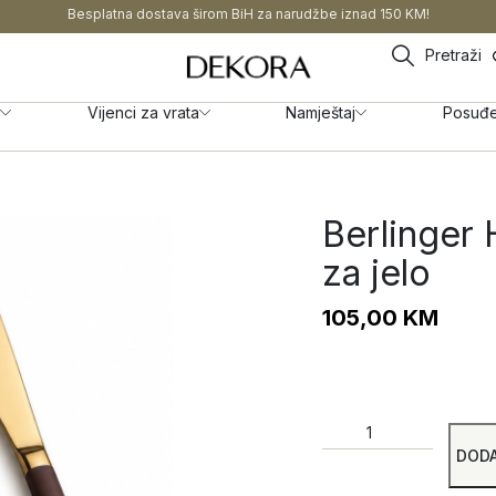
Besplatna dostava širom BiH za narudžbe iznad 150 KM!
Pretraži
Vijenci za vrata
Namještaj
Posuđ
Berlinger
za jelo
105,00
KM
DODA