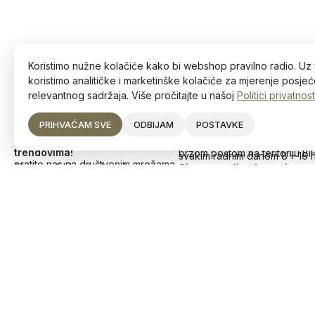
Koristimo nužne kolačiće kako bi webshop pravilno radio. Uz 
koristimo analitičke i marketinške kolačiće za mjerenje posjeće
relevantnog sadržaja. Više pročitajte u našoj
Politici privatnost
PRIHVAĆAM SVE
ODBIJAM
POSTAVKE
Ostanite u toku s najnovijim
Narudžbe
trendovima!
brzom poštom na teritoriju Bi
svakim radnim danom 8 – 16 
pratite nas na društvenim mrežama
čitajte naš blog (uskoro)
Sigurna online kupovina
Deltico d.o.o.
Divjak 4, 72250 Vitez
JIB: 236756760007
+387 63 226 354