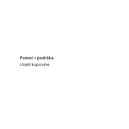
Pomoć i podrška
Uvjeti kupovine
Politika privatnosti
Načini plaćanja i sigurnost
Reklamiranja i povrati