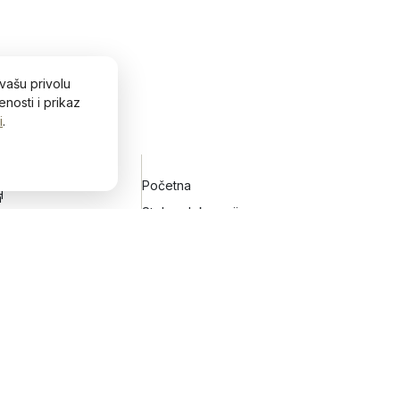
vašu privolu
nosti i prikaz
i
.
Početna
H
h
Stolne dekoracije
Zidne dekoracije
Vijenci za vrata
Keramičko posuđe
Blog&Lifestyle