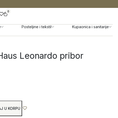
0
e
Posteljine i tekstil
Kupaonica i sanitarije
 Haus Leonardo pribor
J U KORPU