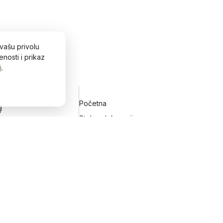
vašu privolu
nosti i prikaz
i
.
Početna
H
h
Stolne dekoracije
Zidne dekoracije
Vijenci za vrata
Keramičko posuđe
Blog&Lifestyle