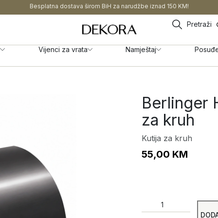
Besplatna dostava širom BiH za narudžbe iznad 150 KM!
Pretraži
Vijenci za vrata
Namještaj
Posuđ
Berlinger 
za kruh
Kutija za kruh
55,00
KM
DODA