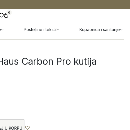
0
e
Posteljine i tekstil
Kupaonica i sanitarije
Haus Carbon Pro kutija
J U KORPU