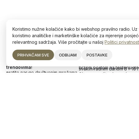
Koristimo nužne kolačiće kako bi webshop pravilno radio. Uz 
koristimo analitičke i marketinške kolačiće za mjerenje posjeće
relevantnog sadržaja. Više pročitajte u našoj
Politici privatnost
PRIHVAĆAM SVE
ODBIJAM
POSTAVKE
Ostanite u toku s najnovijim
Narudžbe
trendovima!
brzom poštom na teritoriju Bi
svakim radnim danom 8 – 16 
pratite nas na društvenim mrežama
čitajte naš blog (uskoro)
Sigurna online kupovina
Deltico d.o.o.
Divjak 4, 72250 Vitez
JIB: 236756760007
+387 63 226 354