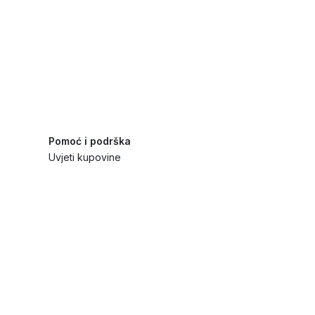
Pomoć i podrška
Uvjeti kupovine
Politika privatnosti
Načini plaćanja i sigurnost
Reklamiranja i povrati