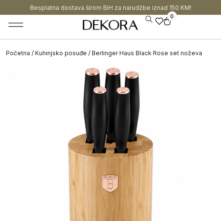
Besplatna dostava širom BiH za narudžbe iznad 150 KM!
0
Početna
/
Kuhinjsko posuđe
/ Berlinger Haus Black Rose set noževa