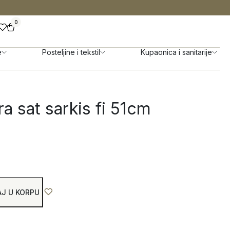
0
e
Posteljine i tekstil
Kupaonica i sanitarije
 sat sarkis fi 51cm
J U KORPU