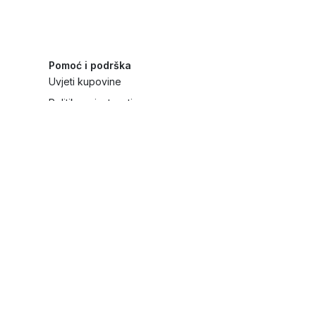
Pomoć i podrška
Uvjeti kupovine
Politika privatnosti
Načini plaćanja i sigurnost
Reklamiranja i povrati