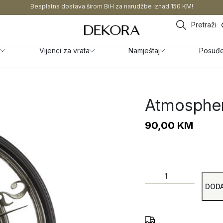
Besplatna dostava širom BiH za narudžbe iznad 150 KM!
Pretraži
Vijenci za vrata
Namještaj
Posuđ
Atmosphera
90,00
KM
DODA