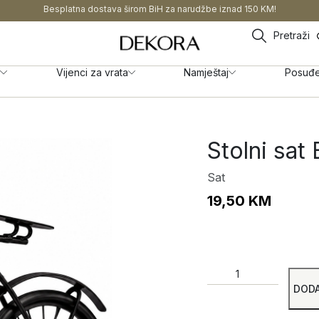
Besplatna dostava širom BiH za narudžbe iznad 150 KM!
Pretraži
Vijenci za vrata
Namještaj
Posuđ
Stolni sat 
Sat
19,50
KM
DODA