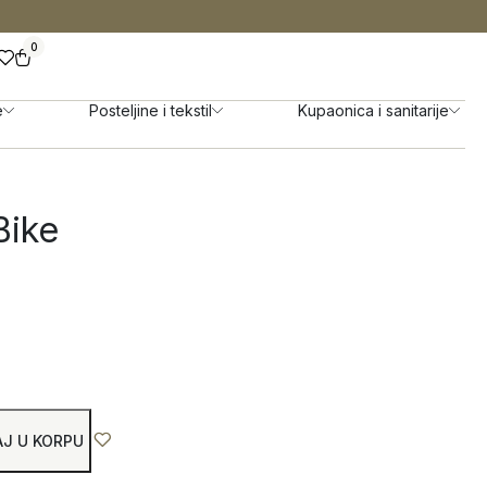
0
e
Posteljine i tekstil
Kupaonica i sanitarije
Bike
J U KORPU