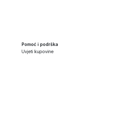
Pomoć i podrška
Uvjeti kupovine
Politika privatnosti
Načini plaćanja i sigurnost
Reklamiranja i povrati