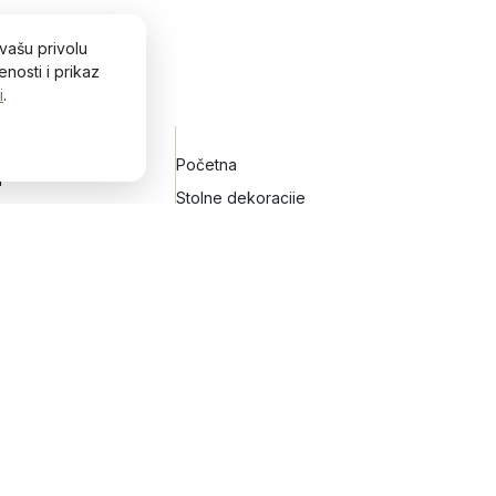
vašu privolu
nosti i prikaz
i
.
Početna
H
h
Stolne dekoracije
Zidne dekoracije
Vijenci za vrata
Keramičko posuđe
Blog&Lifestyle