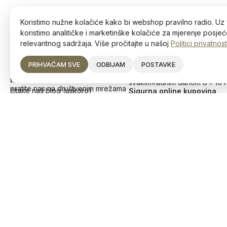
Koristimo nužne kolačiće kako bi webshop pravilno radio. Uz 
koristimo analitičke i marketinške kolačiće za mjerenje posjeće
relevantnog sadržaja. Više pročitajte u našoj
Politici privatnost
PRIHVAĆAM SVE
ODBIJAM
POSTAVKE
Ostanite u toku s najnovijim
Narudžbe
trendovima!
brzom poštom na teritoriju Bi
svakim radnim danom 8 – 16 
pratite nas na društvenim mrežama
čitajte naš blog (uskoro)
Sigurna online kupovina
Deltico d.o.o.
Divjak 4, 72250 Vitez
JIB: 236756760007
+387 63 226 354