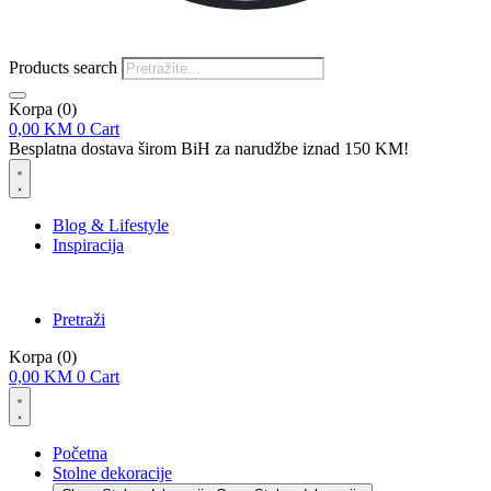
Products search
Korpa
(0)
0,00
KM
0
Cart
Besplatna dostava širom BiH za narudžbe iznad 150 KM!
Blog & Lifestyle
Inspiracija
Pretraži
Korpa
(0)
0,00
KM
0
Cart
Početna
Stolne dekoracije