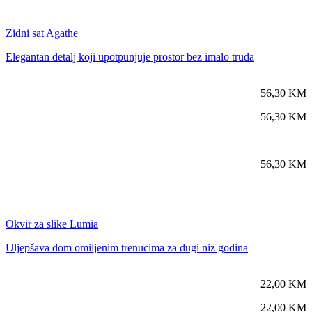
Zidni sat Agathe
Elegantan detalj koji upotpunjuje prostor bez imalo truda
56,30
KM
56,30
KM
56,30
KM
Okvir za slike Lumia
Uljepšava dom omiljenim trenucima za dugi niz godina
22,00
KM
22,00
KM