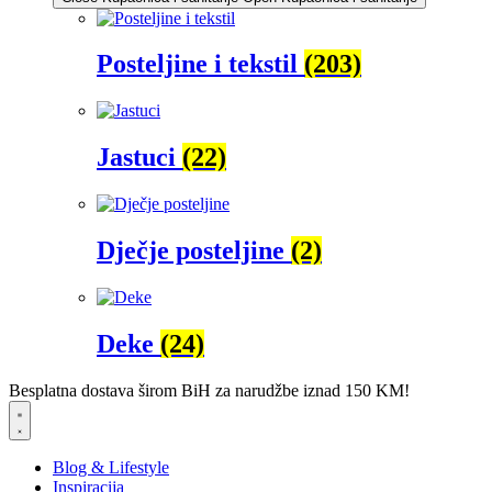
Posteljine i tekstil
(203)
Jastuci
(22)
Dječje posteljine
(2)
Deke
(24)
Besplatna dostava širom BiH za narudžbe iznad 150 KM!
Blog & Lifestyle
Inspiracija