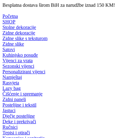
Besplatna dostava širom BiH za narudžbe iznad 150 KM!
Početna
SHOP
Stolne dekoracije
Zidne dekoracije
Zidne slike s teksturom
Zidne slike
Satovi
Kuhinjsko posuđe
Vijenci za vrata
Sezonski vijenci
Personalizirani vijenci
Namještaj
Rasvjeta
Lazy bag
Čišćenje i spremanje
Zidni paneli
Posteljine i tekstil
Jastuci
Dječje posteljine
Deke i prekrivači
Ručnici
Tepisi i otirači