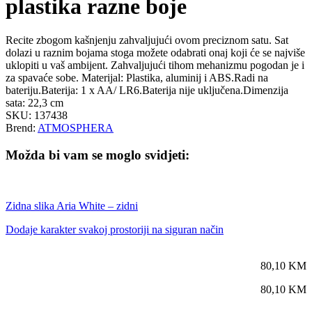
plastika razne boje
Recite zbogom kašnjenju zahvaljujući ovom preciznom satu. Sat
dolazi u raznim bojama stoga možete odabrati onaj koji će se najviše
uklopiti u vaš ambijent. Zahvaljujući tihom mehanizmu pogodan je i
za spavaće sobe. Materijal: Plastika, aluminij i ABS.Radi na
bateriju.Baterija: 1 x AA/ LR6.Baterija nije uključena.Dimenzija
sata: 22,3 cm
SKU: 137438
Brend:
ATMOSPHERA
Možda bi vam se moglo svidjeti:
Zidna slika Aria White – zidni
Dodaje karakter svakoj prostoriji na siguran način
80,10
KM
80,10
KM