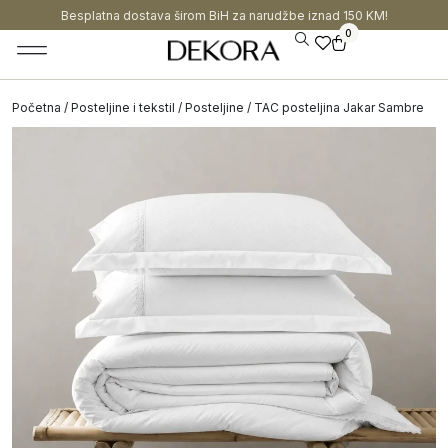
Besplatna dostava širom BiH za narudžbe iznad 150 KM!
0
Početna
/
Posteljine i tekstil
/
Posteljine
/ TAC posteljina Jakar Sambre