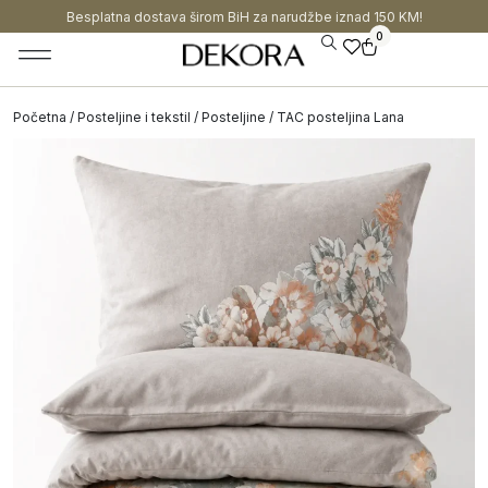
Besplatna dostava širom BiH za narudžbe iznad 150 KM!
0
Početna
/
Posteljine i tekstil
/
Posteljine
/ TAC posteljina Lana