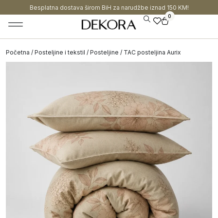
Besplatna dostava širom BiH za narudžbe iznad 150 KM!
0
Početna
/
Posteljine i tekstil
/
Posteljine
/ TAC posteljina Aurix