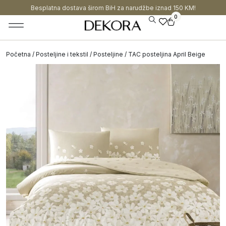
Besplatna dostava širom BiH za narudžbe iznad 150 KM!
0
Početna
/
Posteljine i tekstil
/
Posteljine
/ TAC posteljina April Beige