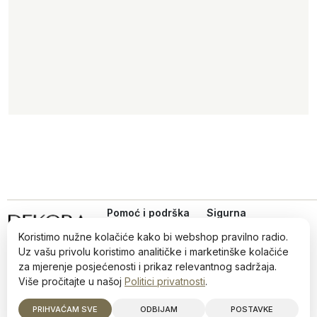
Pomoć i podrška
Sigurna
online
Uvjeti kupovine
kupovina
Koristimo nužne kolačiće kako bi webshop pravilno radio.
Iz ljubavi prema dizajnu,
Politika privatnosti
Uz vašu privolu koristimo analitičke i marketinške kolačiće
od 2022.
Načini plaćanja i
za mjerenje posjećenosti i prikaz relevantnog sadržaja.
sigurnost
Više pročitajte u našoj
Politici privatnosti
.
Reklamiranja i povrati
©2026 Dekora · Sva prava zadržana · info@dekora.ba
PRIHVAĆAM SVE
ODBIJAM
POSTAVKE