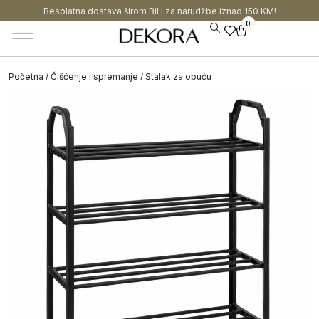
Besplatna dostava širom BiH za narudžbe iznad 150 KM!
0
Početna
/
Čišćenje i spremanje
/ Stalak za obuću