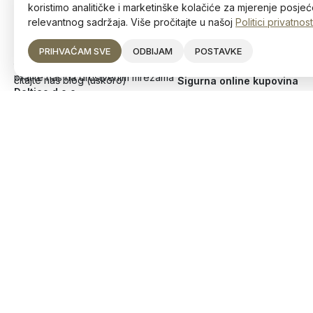
koristimo analitičke i marketinške kolačiće za mjerenje posjeće
relevantnog sadržaja. Više pročitajte u našoj
Politici privatnost
PRIHVAĆAM SVE
ODBIJAM
POSTAVKE
Ostanite u toku s najnovijim
Narudžbe
trendovima!
brzom poštom na teritoriju Bi
svakim radnim danom 8 – 16 
pratite nas na društvenim mrežama
čitajte naš blog (uskoro)
Sigurna online kupovina
Deltico d.o.o.
Divjak 4, 72250 Vitez
JIB: 236756760007
+387 63 226 354