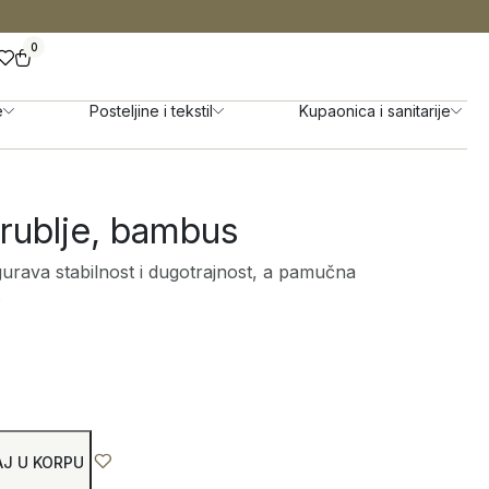
0
e
Posteljine i tekstil
Kupaonica i sanitarije
rublje, bambus
urava stabilnost i dugotrajnost, a pamučna
.
J U KORPU