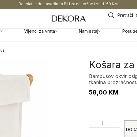
Besplatna dostava širom BiH za narudžbe iznad 150 KM!
Pretraži
Vijenci za vrata
Namještaj
Posuđ
bus
Košara za 
Bambusov okvir osig
tkanina prozračnost
58,00
KM
DODA