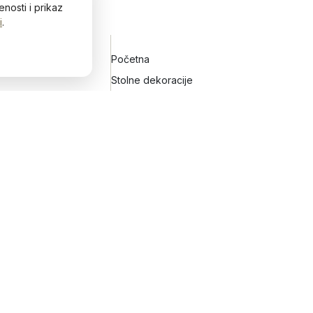
nosti i prikaz
i
.
Početna
H
h
Stolne dekoracije
Zidne dekoracije
Vijenci za vrata
Keramičko posuđe
Blog&Lifestyle