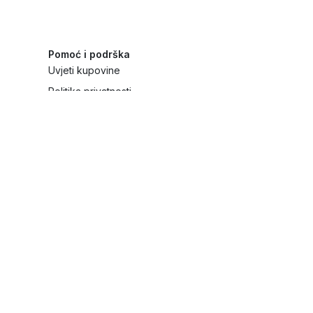
Pomoć i podrška
Uvjeti kupovine
Politika privatnosti
Načini plaćanja i sigurnost
Reklamiranja i povrati