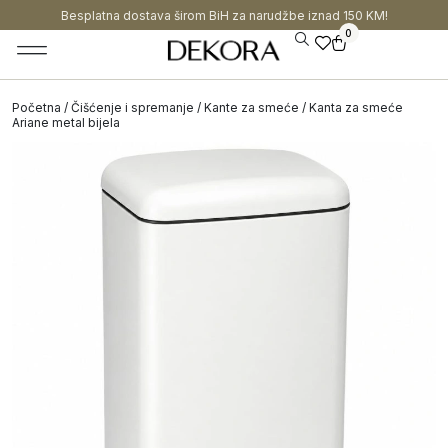
Besplatna dostava širom BiH za narudžbe iznad 150 KM!
0
Početna
/
Čišćenje i spremanje
/
Kante za smeće
/ Kanta za smeće
Ariane metal bijela