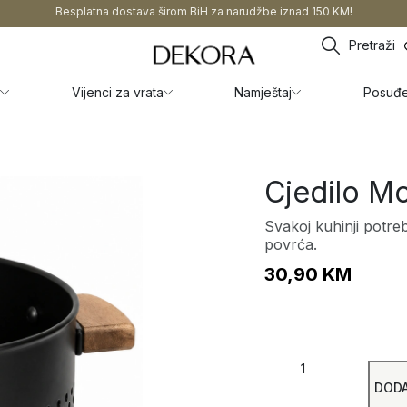
Besplatna dostava širom BiH za narudžbe iznad 150 KM!
Pretraži
Vijenci za vrata
Namještaj
Posuđ
Cjedilo M
Svakoj kuhinji potreb
povrća.
30,90
KM
DODA