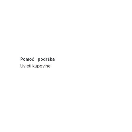
Pomoć i podrška
Uvjeti kupovine
Politika privatnosti
Načini plaćanja i sigurnost
Reklamiranja i povrati