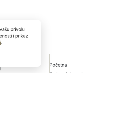
vašu privolu
nosti i prikaz
i
.
Početna
H
h
Stolne dekoracije
Zidne dekoracije
Vijenci za vrata
Keramičko posuđe
Blog&Lifestyle