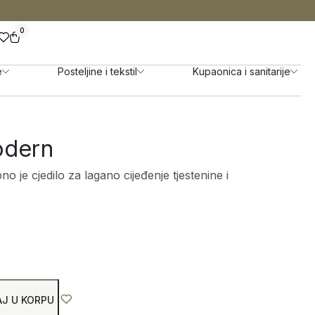
0
e
Posteljine i tekstil
Kupaonica i sanitarije
odern
no je cjedilo za lagano cijeđenje tjestenine i
J U KORPU