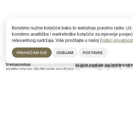
Koristimo nužne kolačiće kako bi webshop pravilno radio. Uz 
koristimo analitičke i marketinške kolačiće za mjerenje posjeće
relevantnog sadržaja. Više pročitajte u našoj
Politici privatnost
PRIHVAĆAM SVE
ODBIJAM
POSTAVKE
Ostanite u toku s najnovijim
Narudžbe
trendovima!
brzom poštom na teritoriju Bi
svakim radnim danom 8 – 16 
pratite nas na društvenim mrežama
čitajte naš blog (uskoro)
Sigurna online kupovina
Deltico d.o.o.
Divjak 4, 72250 Vitez
JIB: 236756760007
+387 63 226 354