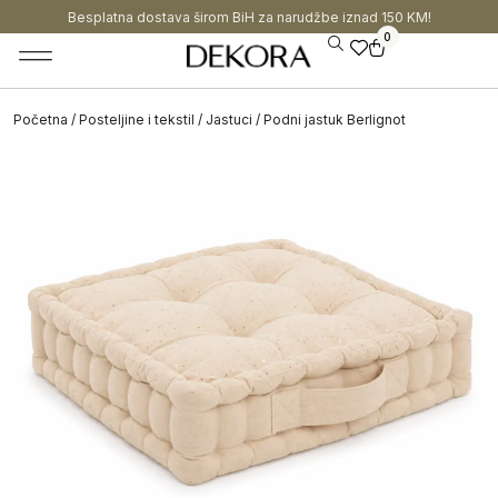
Besplatna dostava širom BiH za narudžbe iznad 150 KM!
0
Početna
/
Posteljine i tekstil
/
Jastuci
/ Podni jastuk Berlignot