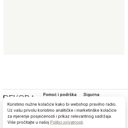
Pomoć i podrška
Sigurna
online
Uvjeti kupovine
kupovina
Koristimo nužne kolačiće kako bi webshop pravilno radio.
Iz ljubavi prema dizajnu,
Politika privatnosti
Uz vašu privolu koristimo analitičke i marketinške kolačiće
od 2022.
Načini plaćanja i
za mjerenje posjećenosti i prikaz relevantnog sadržaja.
sigurnost
Više pročitajte u našoj
Politici privatnosti
.
Reklamiranja i povrati