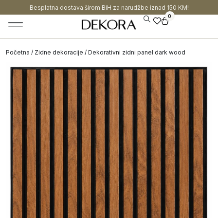
Besplatna dostava širom BiH za narudžbe iznad 150 KM!
0
Početna
/
Zidne dekoracije
/ Dekorativni zidni panel dark wood