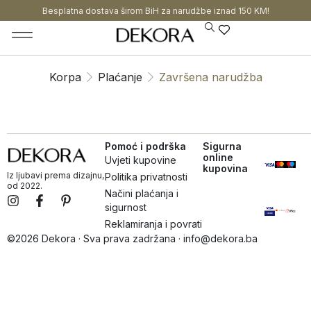
Besplatna dostava širom BiH za narudžbe iznad 150 KM!
Korpa
Plaćanje
Završena narudžba
Pomoć i podrška
Sigurna
online
Uvjeti kupovine
kupovina
Iz ljubavi prema dizajnu,
Politika privatnosti
od 2022.
Načini plaćanja i
sigurnost
Reklamiranja i povrati
©2026 Dekora · Sva prava zadržana · info@dekora.ba