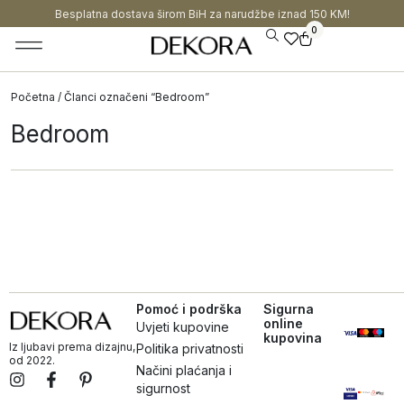
Besplatna dostava širom BiH za narudžbe iznad 150 KM!
0
Početna
/ Članci označeni “Bedroom”
Bedroom
Pomoć i podrška
Sigurna
online
Uvjeti kupovine
kupovina
Iz ljubavi prema dizajnu,
Politika privatnosti
od 2022.
Načini plaćanja i
sigurnost