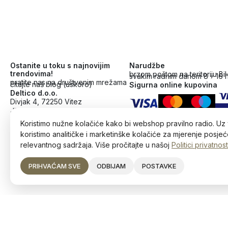
Ostanite u toku s najnovijim
Narudžbe
trendovima!
brzom poštom na teritoriju Bi
svakim radnim danom 8 – 16 
pratite nas na društvenim mrežama
čitajte naš blog (uskoro)
Sigurna online kupovina
Deltico d.o.o.
Divjak 4, 72250 Vitez
JIB: 236756760007
+387 63 226 354
Koristimo nužne kolačiće kako bi webshop pravilno radio. Uz 
koristimo analitičke i marketinške kolačiće za mjerenje posjeće
relevantnog sadržaja. Više pročitajte u našoj
Politici privatnost
PRIHVAĆAM SVE
ODBIJAM
POSTAVKE