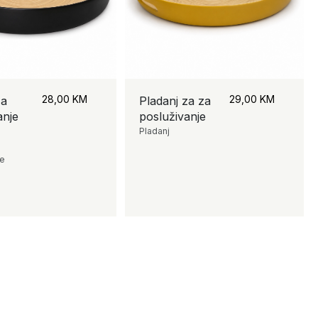
28,00
KM
29,00
KM
za
Pladanj za za
anje
posluživanje
Pladanj
je