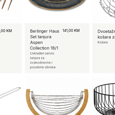
141,00
KM
1,00
KM
Berlinger Haus
Dvoetaž
Set tanjura
košara z
Aspen
Košara
Collection 18/1
Usklađen servis
tanjura za
svakodnevne i
posebne obroke.