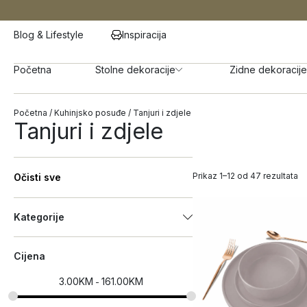
Blog & Lifestyle
Inspiracija
Početna
Stolne dekoracije
Zidne dekoracije
Početna
/
Kuhinjsko posuđe
/ Tanjuri i zdjele
Tanjuri i zdjele
Prikaz 1–12 od 47 rezultata
Očisti sve
Kategorije
Cijena
3.00
KM
161.00
KM