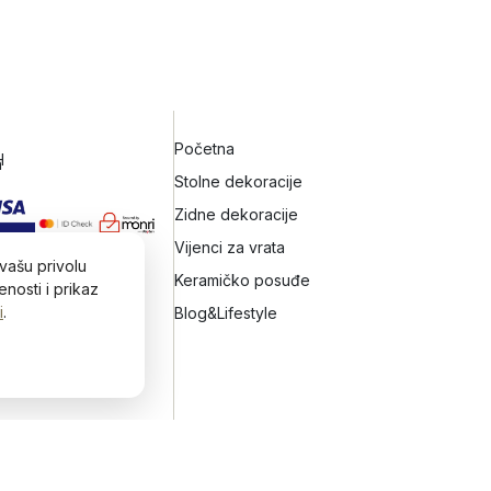
Početna
H
h
Stolne dekoracije
Zidne dekoracije
Vijenci za vrata
vašu privolu
Keramičko posuđe
nosti i prikaz
i
.
Blog&Lifestyle