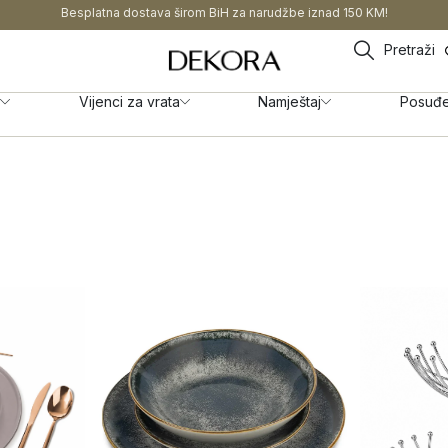
Besplatna dostava širom BiH za narudžbe iznad 150 KM!
Pretraži
Vijenci za vrata
Namještaj
Posuđ