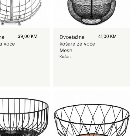
39,00
KM
41,00
KM
na
Dvoetažna
a voće
košara za voće
Mesh
Košara