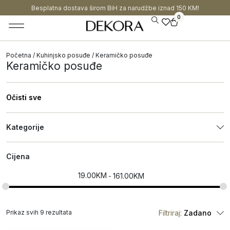
Besplatna dostava širom BiH za narudžbe iznad 150 KM!
0
Početna
/
Kuhinjsko posuđe
/ Keramičko posuđe
Keramičko posuđe
Očisti sve
Kategorije
Cijena
19.00
KM
161.00
KM
Prikaz svih 9 rezultata
Filtriraj:
Zadano