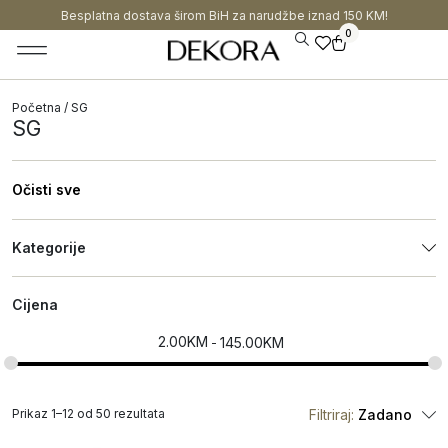
Besplatna dostava širom BiH za narudžbe iznad 150 KM!
0
Početna
/ SG
SG
Očisti sve
Kategorije
Cijena
2.00
KM
145.00
KM
Prikaz 1–12 od 50 rezultata
Filtriraj:
Zadano