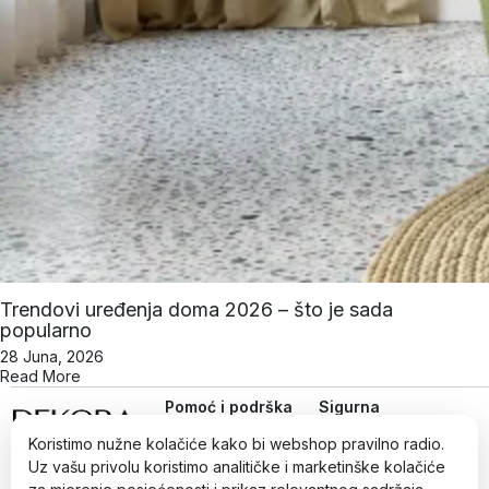
Trendovi uređenja doma 2026 – što je sada
popularno
28 Juna, 2026
Read More
Pomoć i podrška
Sigurna
online
Uvjeti kupovine
kupovina
Koristimo nužne kolačiće kako bi webshop pravilno radio.
Iz ljubavi prema dizajnu,
Politika privatnosti
Uz vašu privolu koristimo analitičke i marketinške kolačiće
od 2022.
Načini plaćanja i